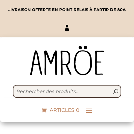
LIVRAISON OFFERTE EN POINT RELAIS À PARTIR DE 80€

Mon nettoyant
douceur
ARTICLES 0
14,90
€
+
ADD