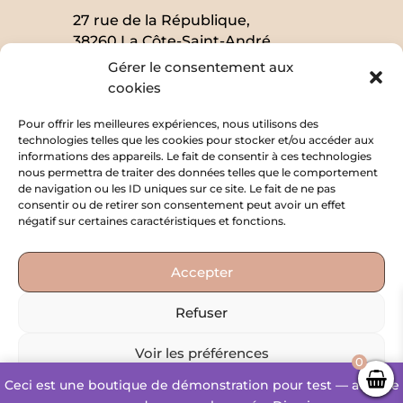
27 rue de la République,
38260 La Côte-Saint-André
Gérer le consentement aux
cookies
SUIVEZ-MOI
Pour offrir les meilleures expériences, nous utilisons des
technologies telles que les cookies pour stocker et/ou accéder aux
informations des appareils. Le fait de consentir à ces technologies
nous permettra de traiter des données telles que le comportement
EN SAVOIR PLUS
de navigation ou les ID uniques sur ce site. Le fait de ne pas
consentir ou de retirer son consentement peut avoir un effet
Politique de confidentialité
négatif sur certaines caractéristiques et fonctions.
Mentions légales
Accepter
Conditions générales de vente
Refuser
Voir les préférences
0
Copyright © – 2023 – Conception et
Ceci est une boutique de démonstration pour test — aucune
Politique de cookies
Politique de confidentialité
réalisation:
composweb.fr