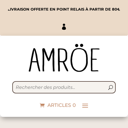
LIVRAISON OFFERTE EN POINT RELAIS À PARTIR DE 80€

Boucle d'oreille
Murcie
ARTICLES 0
19,00
€
+
ADD