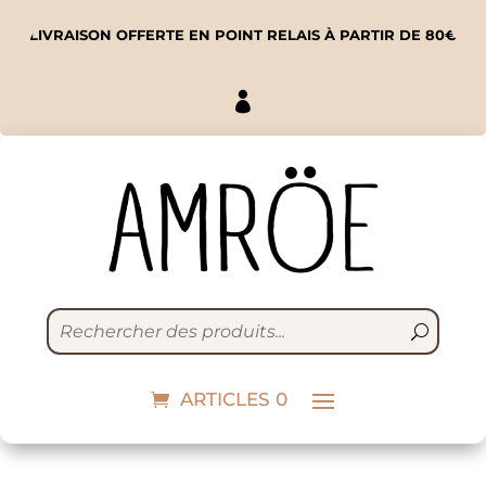
LIVRAISON OFFERTE EN POINT RELAIS À PARTIR DE 80€

Crème hydratante
visage et corps
ARTICLES 0
17,90
€
+
ADD