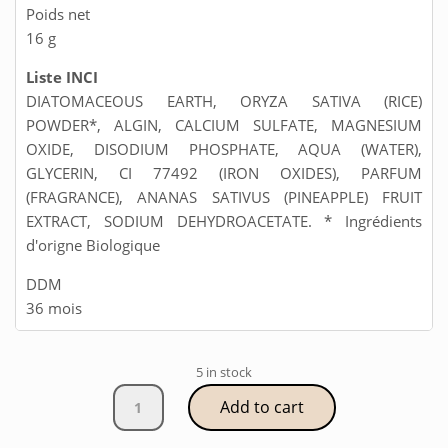
Poids net
16 g
Liste INCI
DIATOMACEOUS EARTH, ORYZA SATIVA (RICE)
POWDER*, ALGIN, CALCIUM SULFATE, MAGNESIUM
OXIDE, DISODIUM PHOSPHATE, AQUA (WATER),
GLYCERIN, CI 77492 (IRON OXIDES), PARFUM
(FRAGRANCE), ANANAS SATIVUS (PINEAPPLE) FRUIT
EXTRACT, SODIUM DEHYDROACETATE. * Ingrédients
d'origne Biologique
DDM
36 mois
5 in stock
Masque
Add to cart
Bio
Peel