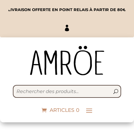
LIVRAISON OFFERTE EN POINT RELAIS À PARTIR DE 80€

Lacets réfléchissants |
blanc
ARTICLES 0
10,00
€
+
ADD