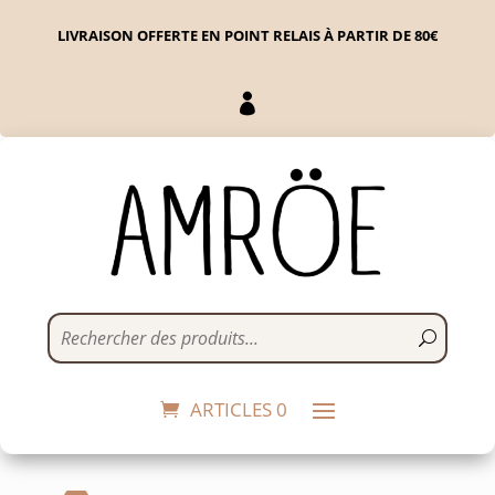
LIVRAISON OFFERTE EN POINT RELAIS À PARTIR DE 80€

Masque peel-off détox
oxygénant
4,90
€
+
ADD
ARTICLES 0