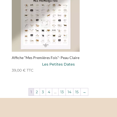
Affiche “Mes Premières Fois”- Peau Claire
Les Petites Dates
39,00
€
TTC
1
2
3
4
…
13
14
15
→