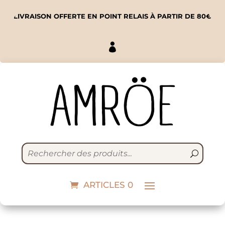
LIVRAISON OFFERTE EN POINT RELAIS À PARTIR DE 80€

Lacets réfléchissants |
blanc
ARTICLES 0
10,00
€
+
ADD