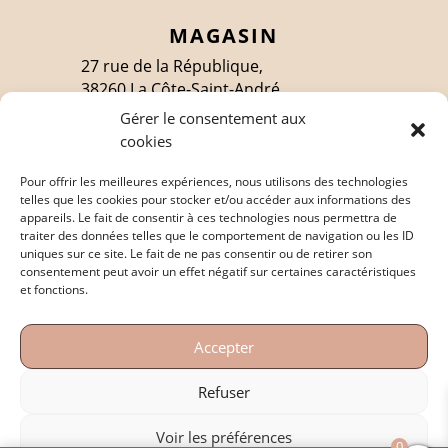
MAGASIN
27 rue de la République,
38260 La Côte-Saint-André
Gérer le consentement aux
cookies
SUIVEZ-MOI
Pour offrir les meilleures expériences, nous utilisons des technologies
telles que les cookies pour stocker et/ou accéder aux informations des
appareils. Le fait de consentir à ces technologies nous permettra de
traiter des données telles que le comportement de navigation ou les ID
EN SAVOIR PLUS
uniques sur ce site. Le fait de ne pas consentir ou de retirer son
consentement peut avoir un effet négatif sur certaines caractéristiques
Politique de confidentialité
et fonctions.
Mentions légales
Accepter
Conditions générales de vente
Refuser
Voir les préférences
0