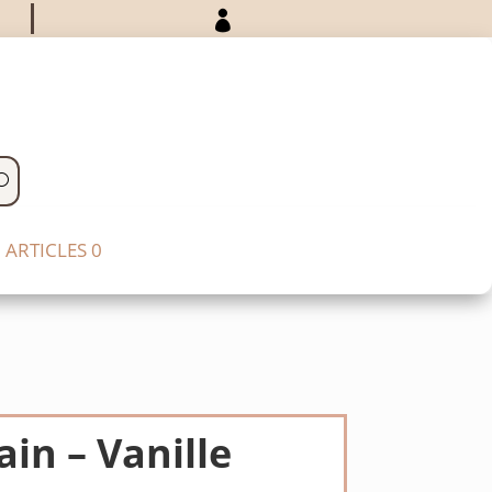

ARTICLES 0
in – Vanille