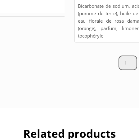
Bicarbonate de sodium, ac
(pomme de terre), huile d
eau florale de rosa dama
(orange), parfum, limonène
tocophéryle
Bombe
de
bain
-
Vanille
Orange
quantity
Related products