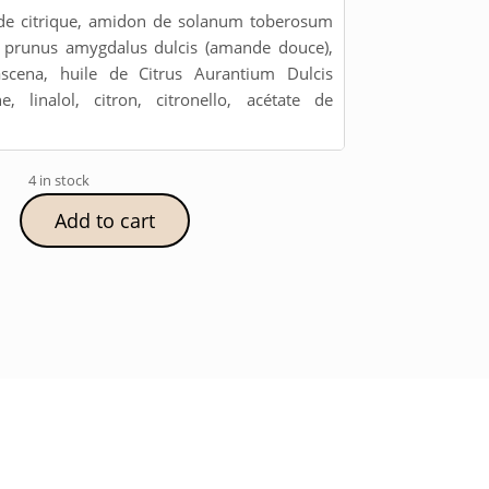
ide citrique, amidon de solanum toberosum
e prunus amygdalus dulcis (amande douce),
scena, huile de Citrus Aurantium Dulcis
, linalol, citron, citronello, acétate de
4 in stock
Add to cart