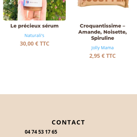
Le précieux sérum
Croquantissime –
Amande, Noisette,
Naturali's
Spiruline
30,00
€
TTC
Jolly Mama
2,95
€
TTC
CONTACT
04 74 53 17 65