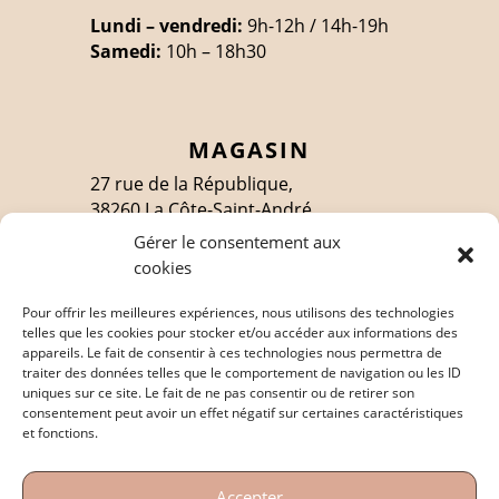
Lundi – vendredi:
9h-12h / 14h-19h
Samedi:
10h – 18h30
MAGASIN
27 rue de la République,
38260 La Côte-Saint-André
Gérer le consentement aux
cookies
SUIVEZ-MOI
Pour offrir les meilleures expériences, nous utilisons des technologies
telles que les cookies pour stocker et/ou accéder aux informations des
appareils. Le fait de consentir à ces technologies nous permettra de
traiter des données telles que le comportement de navigation ou les ID
EN SAVOIR PLUS
uniques sur ce site. Le fait de ne pas consentir ou de retirer son
consentement peut avoir un effet négatif sur certaines caractéristiques
Politique de confidentialité
et fonctions.
Mentions légales
Accepter