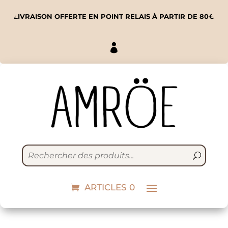
LIVRAISON OFFERTE EN POINT RELAIS À PARTIR DE 80€

Eponge écologique /
Essuie-tout lavable
ARTICLES 0
Carreaux
4,90
€
+
ADD