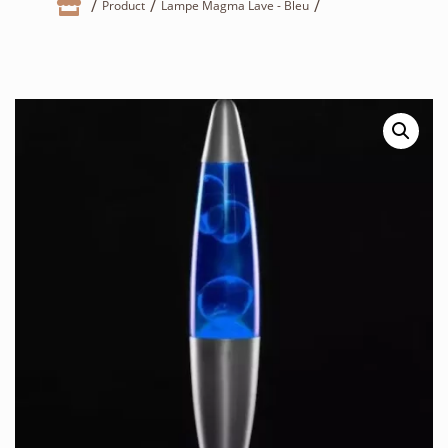

Product
Lampe Magma Lave - Bleu