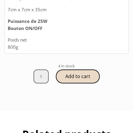
7cm x 7cm x 35cm
Puissance de 25W
Bouton ON/OFF
Poids net
800g
4 in stock
Lampe
Add to cart
Magma
Lave
-
Bleu
quantity