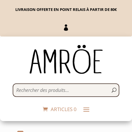
LIVRAISON OFFERTE EN POINT RELAIS À PARTIR DE 80€

Encens naturels -
Jasmin, Palo Santo,
Benjoin
ARTICLES 0
27,90
€
+
ADD