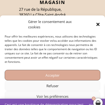
MAGASIN
27 rue de la République,
38260 La Côte-Saint-André
Gérer le consentement aux
cookies
SUIVEZ-MOI
Pour offrir les meilleures expériences, nous utilisons des technologies
telles que les cookies pour stocker et/ou accéder aux informations des
appareils. Le fait de consentir à ces technologies nous permettra de
traiter des données telles que le comportement de navigation ou les ID
EN SAVOIR PLUS
uniques sur ce site. Le fait de ne pas consentir ou de retirer son
consentement peut avoir un effet négatif sur certaines caractéristiques
Politique de confidentialité
et fonctions.
Mentions légales
Accepter
Conditions générales de vente
Refuser
Voir les préférences
0
Copyright © – 2023 – Conception et réalisation:
Ceci est une boutique de démonstration pour test — aucune