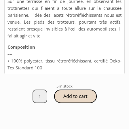
Sur une terrasse en fin de journée, en observant les
trottinettes qui filaient à toute allure sur la chaussée
parisienne, l'idée des lacets rétroréfléchissants nous est
venue. Les pieds des trotteurs, pourtant très actifs,
restaient presque invisibles à l’œil des automobilistes. Il
fallait agir et vite !
Composition
––
• 100% polyester, tissu rétroréfléchissant, certifié Oeko-
Tex Standard 100
5 in stock
Lacets
Add to cart
réfléchissants
|
noir
quantity