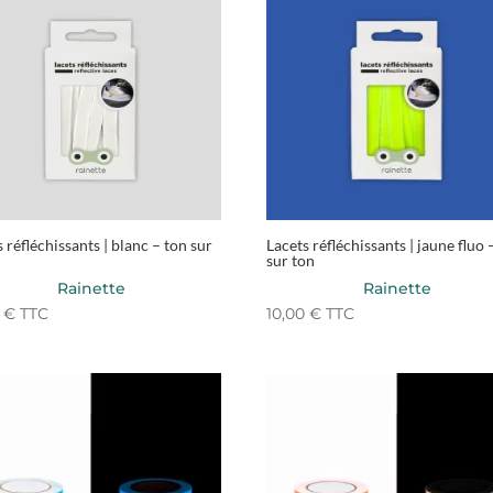
 réfléchissants | blanc – ton sur
Lacets réfléchissants | jaune fluo 
sur ton
Rainette
Rainette
0
€
TTC
10,00
€
TTC