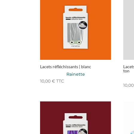
Lacets réfléchissants | blanc
Lacets
ton
Rainette
10,00
€
TTC
10,0