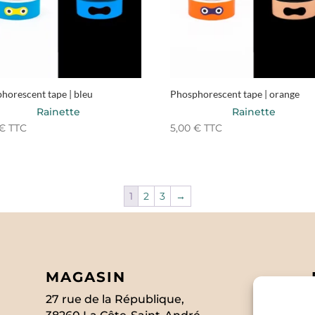
horescent tape | bleu
Phosphorescent tape | orange
Rainette
Rainette
€
TTC
5,00
€
TTC
1
2
3
→
MAGASIN
27 rue de la République,