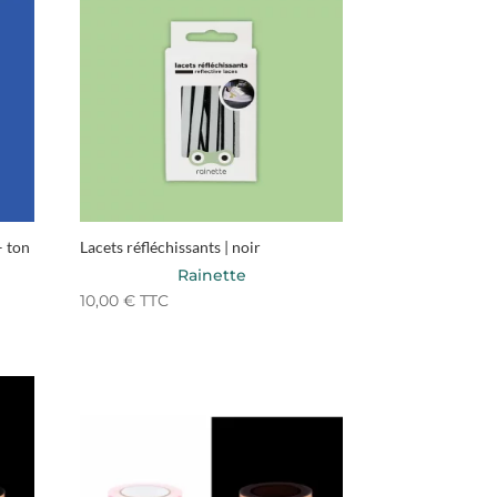
– ton
Lacets réfléchissants | noir
Rainette
10,00
€
TTC