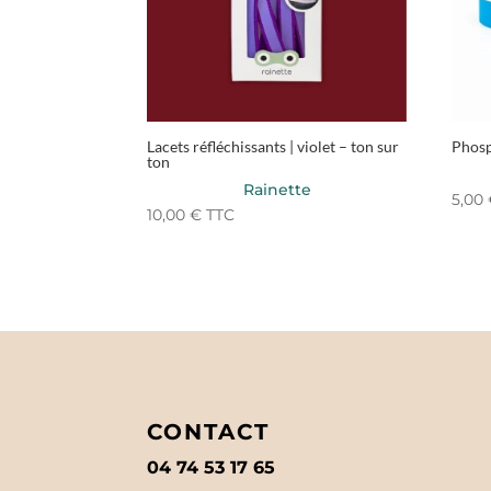
Lacets réfléchissants | violet – ton sur
Phosp
ton
Rainette
5,00
10,00
€
TTC
CONTACT
04 74 53 17 65