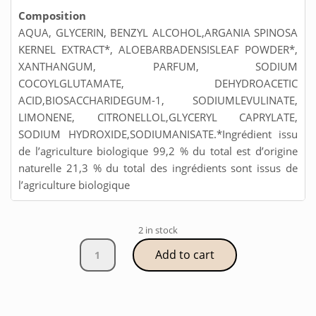
Composition
AQUA, GLYCERIN, BENZYL ALCOHOL,ARGANIA SPINOSA
KERNEL EXTRACT*, ALOEBARBADENSISLEAF POWDER*,
XANTHANGUM, PARFUM, SODIUM
COCOYLGLUTAMATE, DEHYDROACETIC
ACID,BIOSACCHARIDEGUM-1, SODIUMLEVULINATE,
LIMONENE, CITRONELLOL,GLYCERYL CAPRYLATE,
SODIUM HYDROXIDE,SODIUMANISATE.*Ingrédient issu
de l’agriculture biologique 99,2 % du total est d’origine
naturelle 21,3 % du total des ingrédients sont issus de
l’agriculture biologique
2 in stock
Masque
Add to cart
coton
coup
d'éclat
bio