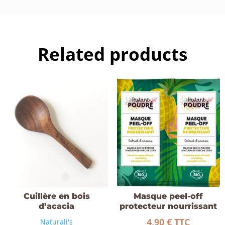
quantity
Related products
Cuillère en bois
Masque peel-off
d’acacia
protecteur nourrissant
4,90
€
TTC
Naturali's