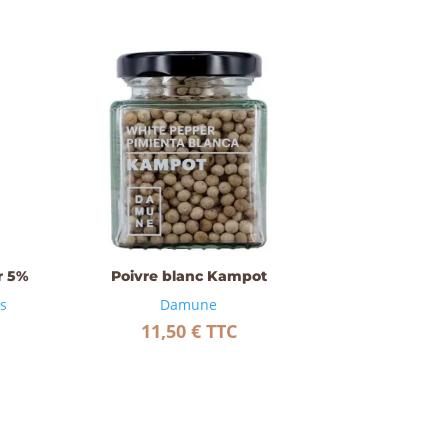
r 5%
Poivre blanc Kampot
es
Damune
11,50
€
TTC