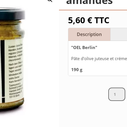
amandes
5,60
€
TTC
Description
"OEL Berlin"
Pâte d'olive juteuse et crém
190 g
Pâte
d'olive
verte
aux
amandes
quantity