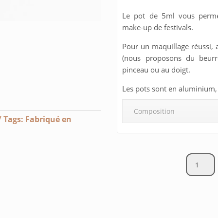
Le pot de 5ml vous permet
make-up de festivals.
Pour un maquillage réussi, 
(nous proposons du beurre
pinceau ou au doigt.
Les pots sont en aluminium, i
Composition
Tags:
Fabriqué en
Paillettes
-
Pure
Argentée
Grosses
quantity