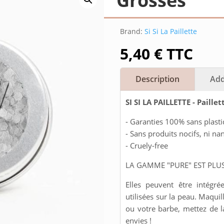
Grosses
Brand:
Si Si La Paillette
5,40
€
TTC
Description
Add
SI SI LA PAILLETTE - Paill
- Garanties 100% sans plast
- Sans produits nocifs, ni na
- Cruely-free
LA GAMME "PURE" EST PLUS
Elles peuvent être intégr
utilisées sur la peau. Maqui
ou votre barbe, mettez de l
envies !