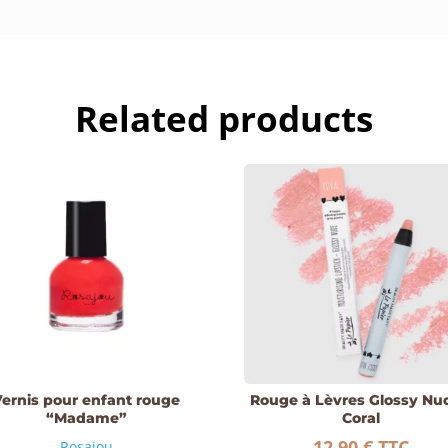
Related products
Vernis pour enfant rouge
Rouge à Lèvres Glossy Nu
“Madame”
Coral
12,90
€
TTC
Rosajou