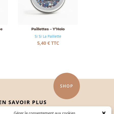
ée
Paillettes – Y’Holo
Si Si La Paillette
5,40
€
TTC
SHOP
EN SAVOIR PLUS
Politique de confidentialité
Gérer le consentement aux cookies