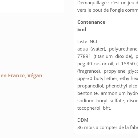
Démaquillage : c'est un jeu d'
vers le bout de l’ongle comm
Contenance
5ml
Liste INCI
aqua (water), polyurethane
77891 (titanium dioxide), p
peg-40 castor oil, ci 15850
(fragrance), propylene gly
 en France
,
Végan
ppg-30 butyl ether, ethylhe
propanediol, phenethyl alco
bentonite, ammonium hydroxi
sodium lauryl sulfate, disod
tocopherol, bht.
DDM
36 mois à compter de la fabr