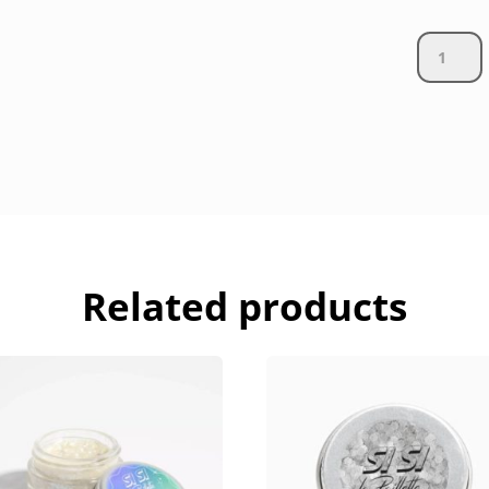
Vernis
pour
enfant
rouge
"Madame
quantity
Related products