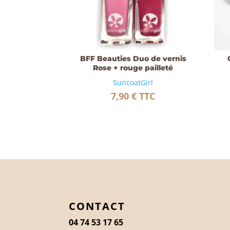
BFF Beauties Duo de vernis
Rose + rouge pailleté
SuncoatGirl
7,90
€
TTC
CONTACT
04 74 53 17 65