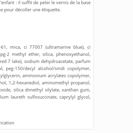
enfant : il suffit de peler le vernis de la base
e pour décoller une étiquette.
-61, mica, ci 77007 (ultramarine blue), ci
pg-2 methyl ether, silica, phenoxyethanol,
 (red 7 lake), sodium dehydroacetate, parfum
col, peg-150/decyl alcohol/smdi copolymer,
xylglycerin, ammonium acrylates copolymer,
hol, 1,2-hexanediol, aminomethyl propanol,
de, silica dimethyl silylate, xanthan gum,
ium laureth sulfosuccinate, caprylyl glycol,
ication