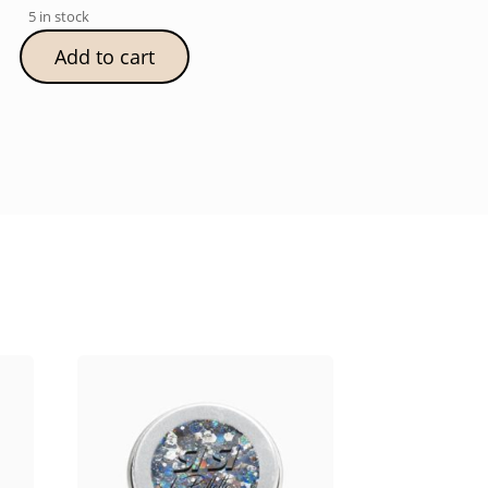
5 in stock
Add to cart
"