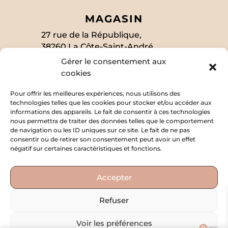
MAGASIN
27 rue de la République,
38260 La Côte-Saint-André
Gérer le consentement aux
cookies
SUIVEZ-MOI
Pour offrir les meilleures expériences, nous utilisons des
technologies telles que les cookies pour stocker et/ou accéder aux
informations des appareils. Le fait de consentir à ces technologies
nous permettra de traiter des données telles que le comportement
EN SAVOIR PLUS
de navigation ou les ID uniques sur ce site. Le fait de ne pas
consentir ou de retirer son consentement peut avoir un effet
Politique de confidentialité
négatif sur certaines caractéristiques et fonctions.
Mentions légales
Accepter
Conditions générales de vente
Refuser
Voir les préférences