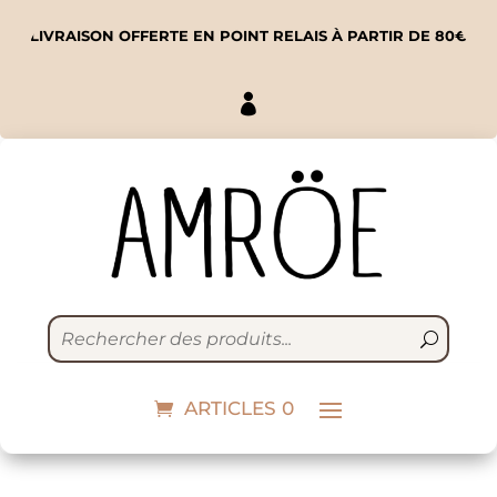
LIVRAISON OFFERTE EN POINT RELAIS À PARTIR DE 80€

Stickers
réfléchissants | pep's
ARTICLES 0
10,00
€
+
ADD