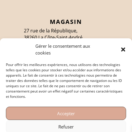
MAGASIN
27 rue de la République,
38260 La Côte-Saint-André
Gérer le consentement aux
cookies
SUIVEZ-MOI
Pour offrir les meilleures expériences, nous utilisons des technologies
telles que les cookies pour stocker et/ou accéder aux informations des
appareils. Le fait de consentir à ces technologies nous permettra de
traiter des données telles que le comportement de navigation ou les ID
EN SAVOIR PLUS
uniques sur ce site. Le fait de ne pas consentir ou de retirer son
consentement peut avoir un effet négatif sur certaines caractéristiques
Politique de confidentialité
et fonctions.
Mentions légales
Accepter
Conditions générales de vente
Refuser