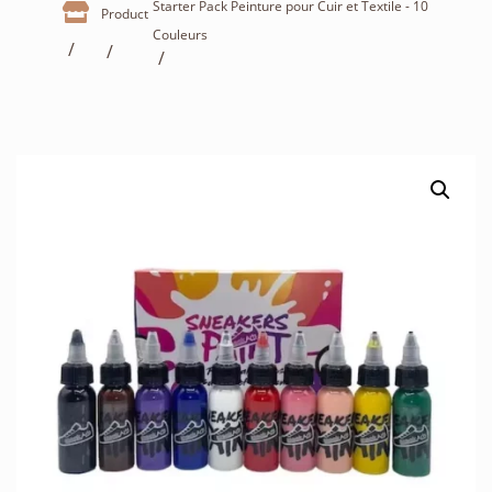
Starter Pack Peinture pour Cuir et Textile - 10

Product
The
Couleurs
opti
may
be
cho
on
the
prod
pag