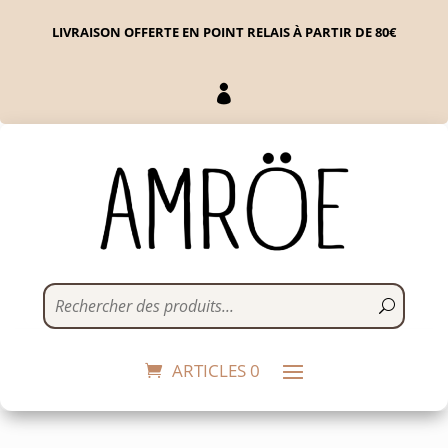
LIVRAISON OFFERTE EN POINT RELAIS À PARTIR DE 80€

chaussettes 100% laine
MARRON
22,00
€
This
+
ADD
ARTICLES 0
prod
has
mult
vari