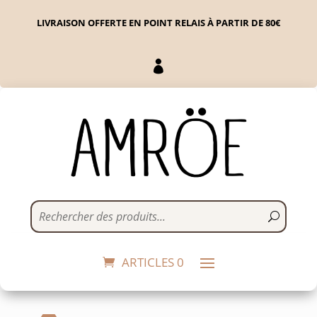
LIVRAISON OFFERTE EN POINT RELAIS À PARTIR DE 80€

Bague Ibiza
75,00
€
This
+
ADD
prod
ARTICLES 0
has
mult
vari