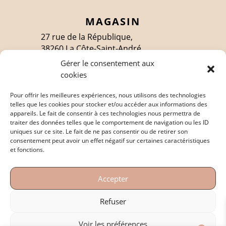
MAGASIN
27 rue de la République,
38260 La Côte-Saint-André
Gérer le consentement aux
cookies
SUIVEZ-MOI
Pour offrir les meilleures expériences, nous utilisons des technologies
telles que les cookies pour stocker et/ou accéder aux informations des
appareils. Le fait de consentir à ces technologies nous permettra de
traiter des données telles que le comportement de navigation ou les ID
EN SAVOIR PLUS
uniques sur ce site. Le fait de ne pas consentir ou de retirer son
consentement peut avoir un effet négatif sur certaines caractéristiques
Politique de confidentialité
et fonctions.
Mentions légales
Accepter
Conditions générales de vente
Refuser
Voir les préférences