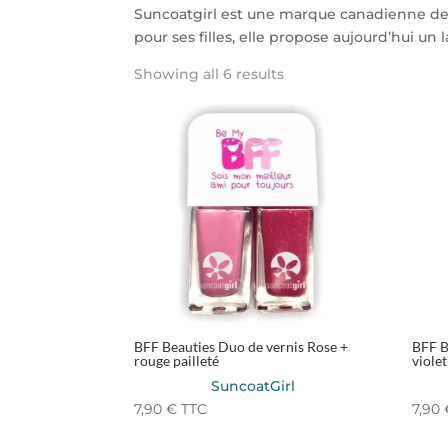
Suncoatgirl est une marque canadienne de v
pour ses filles, elle propose aujourd’hui un 
Showing all 6 results
BFF Beauties Duo de vernis Rose +
BFF B
rouge pailleté
viole
SuncoatGirl
7,90
€
TTC
7,90