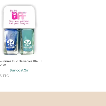
winnies Duo de vernis Bleu +
oise
SuncoatGirl
€
TTC