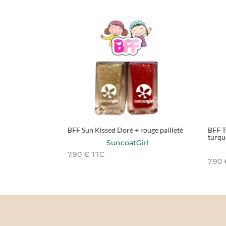
BFF Sun Kissed Doré + rouge pailleté
BFF T
turqu
SuncoatGirl
7,90
€
TTC
7,90