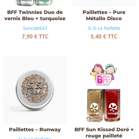
BFF Twinnies Duo de
Paillettes – Pure
vernis Bleu + turquoise
Métallo Disco
SuncoatGirl
Si Si La Paillette
7,90
€
TTC
5,40
€
TTC
Paillettes – Runway
BFF Sun Kissed Doré +
rouge pailleté