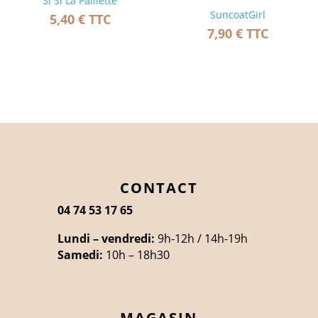
Si Si La Paillette
SuncoatGirl
5,40
€
TTC
7,90
€
TTC
CONTACT
04 74 53 17 65
Lundi – vendredi:
9h-12h / 14h-19h
Samedi:
10h – 18h30
MAGASIN