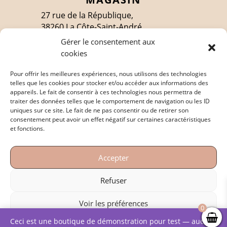
27 rue de la République,
38260 La Côte-Saint-André
Gérer le consentement aux
cookies
SUIVEZ-MOI
Pour offrir les meilleures expériences, nous utilisons des technologies
telles que les cookies pour stocker et/ou accéder aux informations des
appareils. Le fait de consentir à ces technologies nous permettra de
traiter des données telles que le comportement de navigation ou les ID
EN SAVOIR PLUS
uniques sur ce site. Le fait de ne pas consentir ou de retirer son
consentement peut avoir un effet négatif sur certaines caractéristiques
Politique de confidentialité
et fonctions.
Mentions légales
Accepter
Conditions générales de vente
Refuser
Voir les préférences
0
Copyright © – 2023 – Conception et réalisation:
Ceci est une boutique de démonstration pour test — aucune
Politique de cookies
Politique de confidentialité