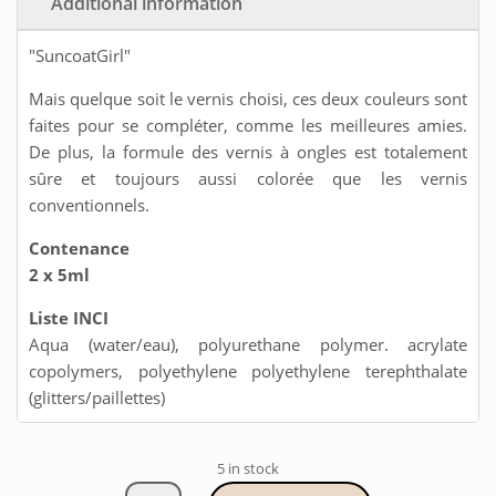
Additional information
"SuncoatGirl"
Mais quelque soit le vernis choisi, ces deux couleurs sont
faites pour se compléter, comme les meilleures amies.
De plus, la formule des vernis à ongles est totalement
sûre et toujours aussi colorée que les vernis
conventionnels.
Contenance
2 x 5ml
Liste INCI
Aqua (water/eau), polyurethane polymer. acrylate
copolymers, polyethylene polyethylene terephthalate
(glitters/paillettes)
5 in stock
BFF