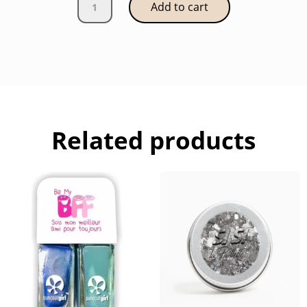
Add to cart
Beauties
Duo
de
vernis
Rose
+
rouge
pailleté
Related products
quantity