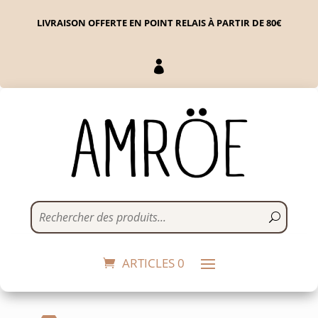
LIVRAISON OFFERTE EN POINT RELAIS À PARTIR DE 80€

25 cartes pour rêver
ensemble de
l'impossible
ARTICLES 0
8,50
€
+
ADD