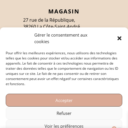
MAGASIN
27 rue de la République,
38260 La Côte-Saint-André
Gérer le consentement aux
cookies
SUIVEZ-MOI
Pour offrir les meilleures expériences, nous utilisons des technologies
telles que les cookies pour stocker et/ou accéder aux informations des
appareils. Le fait de consentir à ces technologies nous permettra de
traiter des données telles que le comportement de navigation ou les ID
EN SAVOIR PLUS
uniques sur ce site. Le fait de ne pas consentir ou de retirer son
consentement peut avoir un effet négatif sur certaines caractéristiques
Politique de confidentialité
et fonctions.
Mentions légales
Accepter
Conditions générales de vente
Refuser
Voir les préférences