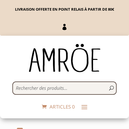
LIVRAISON OFFERTE EN POINT RELAIS À PARTIR DE 80€

Crème hydratante
visage et corps
17,90
€
+
ADD
ARTICLES 0