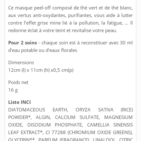
Ce masque peel-off composé de thé vert et de thé blanc,
aux vertus anti-oxydantes, purifiantes, vous aide à lutter
contre l’effet grise mine lié à la pollution, la fatigue, … Il
redonne éclat à votre teint et revitalise votre peau.
Pour 2 soins
- chaque soin est à reconstituer avec 30 ml
d'eau potable ou d'eaux florales
Dimensions
12cm (l) x 11cm (h) x0,5 cm(p)
Poids net
16 g
Liste INCI
DIATOMACEOUS EARTH, ORYZA SATIVA (RICE)
POWDER*, ALGIN, CALCIUM SULFATE, MAGNESIUM
OXIDE, DISODIUM PHOSPHATE, CAMELLIA SINENSIS
LEAF EXTRACT*, CI 77288 (CHROMIUM OXIDE GREENS),
GLYCERIN**, PARFUM (FRAGRANCE), LINALOOL, CITRIC