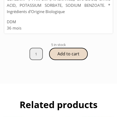
ACID, POTASSIUM SORBATE, SODIUM BENZOATE. *
Ingrédients d'Origine Biologique
DDM
36 mois
5 in stock
Masque
Add to cart
Bio
Peel
Off
Détox
Oxygénant
quantity
Related products