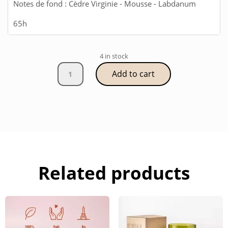
Notes de fond : Cèdre Virginie - Mousse - Labdanum
65h
4 in stock
Bougie
Add to cart
Parfumée
Merlot
quantity
Related products