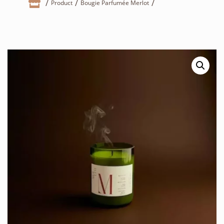

Product
Bougie Parfumée Merlot