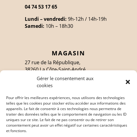
04 74 53 17 65
Lundi – vendredi:
9h-12h / 14h-19h
Samedi:
10h – 18h30
MAGASIN
27 rue de la République,
38260 La Côte-Saint-André
Gérer le consentement aux
cookies
SUIVEZ-MOI
Pour offrir les meilleures expériences, nous utilisons des technologies
telles que les cookies pour stocker et/ou accéder aux informations des
appareils. Le fait de consentir à ces technologies nous permettra de
traiter des données telles que le comportement de navigation ou les ID
EN SAVOIR PLUS
uniques sur ce site. Le fait de ne pas consentir ou de retirer son
consentement peut avoir un effet négatif sur certaines caractéristiques
Politique de confidentialité
et fonctions.