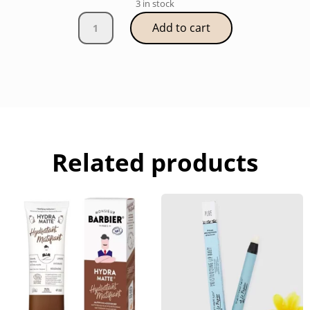
3 in stock
Pinceau
Add to cart
applicateur
quantity
Related products