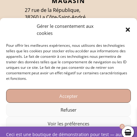
MAGASIN
27 rue de la République,
38260 La Côte-Saint-André
Gérer le consentement aux
cookies
SUIVEZ-MOI
Pour offrir les meilleures expériences, nous utilisons des technologies
telles que les cookies pour stocker et/ou accéder aux informations des
appareils. Le fait de consentir à ces technologies nous permettra de
traiter des données telles que le comportement de navigation ou les ID
EN SAVOIR PLUS
uniques sur ce site. Le fait de ne pas consentir ou de retirer son
consentement peut avoir un effet négatif sur certaines caractéristiques
Politique de confidentialité
et fonctions.
Mentions légales
Accepter
Conditions générales de vente
Refuser
Voir les préférences
0
Copyright © – 2023 – Conception et réalisation:
Ceci est une boutique de démonstration pour test — aucune
Politique de cookies
Politique de confidentialité