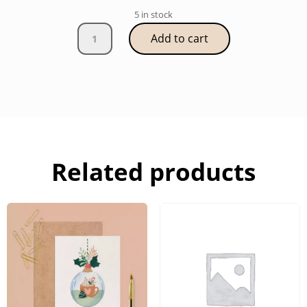
5 in stock
Affiche
Add to cart
"Mes
Premières
Fois"-
Peau
Foncee
quantity
Related products