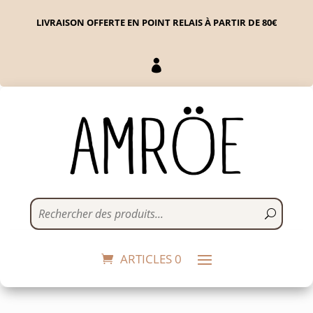
LIVRAISON OFFERTE EN POINT RELAIS À PARTIR DE 80€

Encens naturels -
Mandarine, Muscade,
Bois de Santal
ARTICLES 0
27,90
€
+
ADD