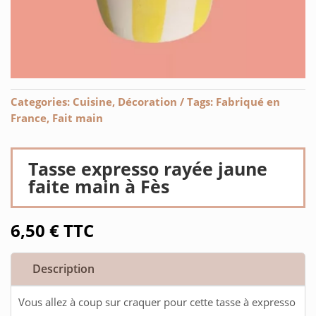
Categories:
Cuisine
,
Décoration
Tags:
Fabriqué en
France
,
Fait main
Tasse expresso rayée jaune
faite main à Fès
6,50
€
TTC
Description
Vous allez à coup sur craquer pour cette tasse à expresso