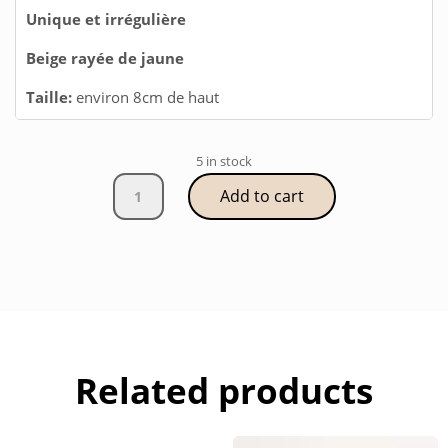
Unique et irrégulière
Beige rayée de jaune
Taille:
environ 8cm de haut
5 in stock
Tasse
Add to cart
expresso
rayée
jaune
faite
main
à
Fès
quantity
Related products