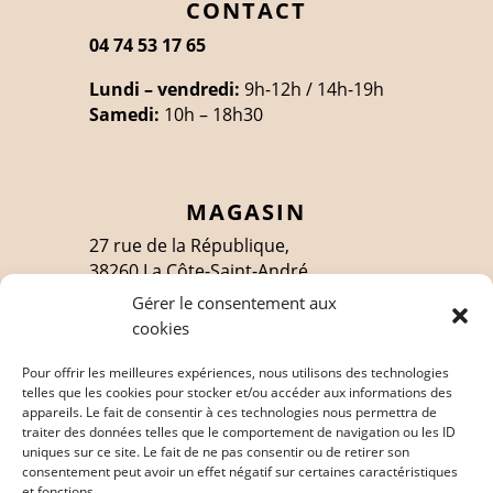
CONTACT
04 74 53 17 65
Lundi – vendredi:
9h-12h / 14h-19h
Samedi:
10h – 18h30
MAGASIN
27 rue de la République,
38260 La Côte-Saint-André
Gérer le consentement aux
cookies
SUIVEZ-MOI
Pour offrir les meilleures expériences, nous utilisons des technologies
telles que les cookies pour stocker et/ou accéder aux informations des
appareils. Le fait de consentir à ces technologies nous permettra de
traiter des données telles que le comportement de navigation ou les ID
EN SAVOIR PLUS
uniques sur ce site. Le fait de ne pas consentir ou de retirer son
consentement peut avoir un effet négatif sur certaines caractéristiques
Politique de confidentialité
et fonctions.