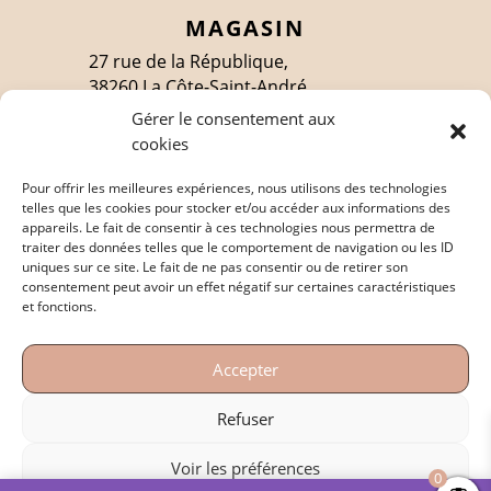
MAGASIN
27 rue de la République,
38260 La Côte-Saint-André
Gérer le consentement aux
cookies
SUIVEZ-MOI
Pour offrir les meilleures expériences, nous utilisons des technologies
telles que les cookies pour stocker et/ou accéder aux informations des
appareils. Le fait de consentir à ces technologies nous permettra de
traiter des données telles que le comportement de navigation ou les ID
EN SAVOIR PLUS
uniques sur ce site. Le fait de ne pas consentir ou de retirer son
consentement peut avoir un effet négatif sur certaines caractéristiques
Politique de confidentialité
et fonctions.
Mentions légales
Accepter
Conditions générales de vente
Refuser
Voir les préférences
0