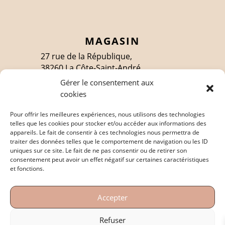
MAGASIN
27 rue de la République,
38260 La Côte-Saint-André
Gérer le consentement aux
cookies
SUIVEZ-MOI
Pour offrir les meilleures expériences, nous utilisons des technologies
telles que les cookies pour stocker et/ou accéder aux informations des
appareils. Le fait de consentir à ces technologies nous permettra de
traiter des données telles que le comportement de navigation ou les ID
EN SAVOIR PLUS
uniques sur ce site. Le fait de ne pas consentir ou de retirer son
consentement peut avoir un effet négatif sur certaines caractéristiques
Politique de confidentialité
et fonctions.
Mentions légales
Accepter
Conditions générales de vente
Refuser