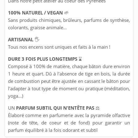
Dans notre petit atelier au coeur des Pyrénées
100% NATUREL / VEGAN
🌱
Sans produits chimiques, brûleurs, parfums de synthèse,
colorants, graisse animale...
ARTISANAL
🖐️
Tous nos encens sont uniques et faits à la main !
DURE 3 FOIS PLUS LONGTEMPS
⌛
Composé à 100% de matière, chaque bâton dure environ
1 heure et quart. Dû à l'absence de tige en bois, la durée
de combustion peut être ajustée en cassant le bâton pour
l'adapter à tout type de moment ou pratique (méditation,
yoga...)
UN
PARFUM SUBTIL QUI N'ENTÊTE PAS
⚖️
Élaboré comme en parfumerie avec la pyramide olfactive
(note de tête, de coeur et de fond) pour garantir un
parfum équilibré à la fois odorant et subtil