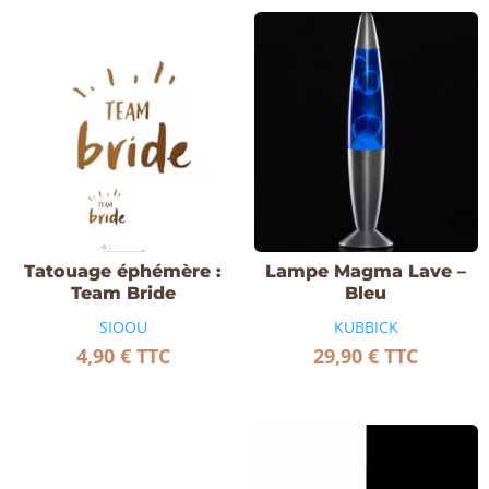
Tatouage éphémère :
Lampe Magma Lave –
Team Bride
Bleu
SIOOU
KUBBICK
4,90
€
TTC
29,90
€
TTC