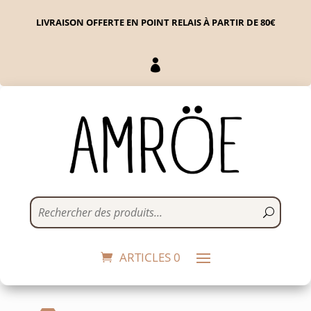
LIVRAISON OFFERTE EN POINT RELAIS À PARTIR DE 80€

25 cartes pour tester si
on se connaît
8,50
€
+
ADD
ARTICLES 0