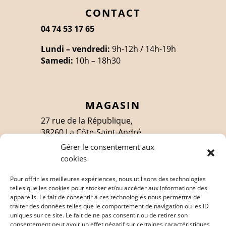
CONTACT
04 74 53 17 65
Lundi – vendredi:
9h-12h / 14h-19h
Samedi:
10h – 18h30
MAGASIN
27 rue de la République,
38260 La Côte-Saint-André
Gérer le consentement aux
cookies
SUIVEZ-MOI
Pour offrir les meilleures expériences, nous utilisons des technologies
telles que les cookies pour stocker et/ou accéder aux informations des
appareils. Le fait de consentir à ces technologies nous permettra de
traiter des données telles que le comportement de navigation ou les ID
EN SAVOIR PLUS
uniques sur ce site. Le fait de ne pas consentir ou de retirer son
consentement peut avoir un effet négatif sur certaines caractéristiques